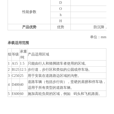
D
O
性能参数
h
H
产品优势
优势
防沉降，带
单位：mm
承载适用范围
承重
组
等级
产品适用区域
/吨
1
A15
1.5
只能由行人和骑脚踏车者使用的区域。
2
B125
12.5
步行道，步行区和类似的公园或停车场。
3
C250
25
用于安装在道路路边区域的沟壑。
道路车辆（包括步行街），坚硬的肩膀和停车场，
4
D400
40
适用于所有类型的道路车辆。
5
E600
60
施加高轮负荷的区域，例如 码头和飞机路面。