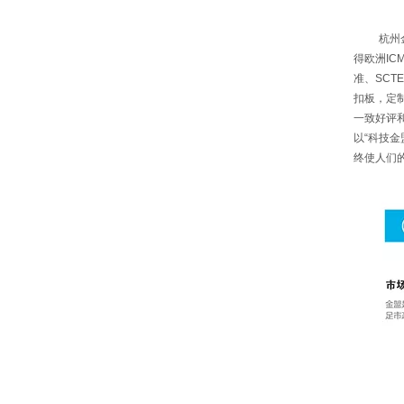
杭州
得欧洲IC
准、SCT
扣板，定
一致好评
以“科技
终使人们