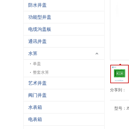
防水井盖
功能型井盖
电缆沟盖板
通讯井盖
水箅
单盖
整套水箅
艺术井盖
分享到：
阀门井盖
水表箱
型号：
J
电表箱